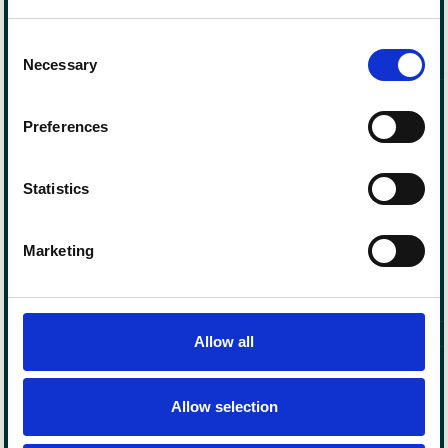
Consent
Necessary
Selection
STAGE-FASE
Self-Efficacy
Preferences
Het doel van al onze trajecten is om het vertrouwen in
het eigen kunnen van mensen te versterken. Tijdens
het traject wordt continue gebruik gemaakt van de vier
Statistics
bronnen om self-efficacy te versterken. Hierbij wordt
geleerd om succesvol om te gaan met actuele
uitdagingen en wordt de basis gelegd om ook
Marketing
toekomstige uitdagingen te overwinnen.
Allow all
STAGE-FASE
Try
Elke deelnemer bepaalt zelf welke onderdelen uit een
Allow selection
traject actief worden getoetst in de eigen praktijk. Want
de ontwikkeling dient uiteindelijk zichtbaar te worden in