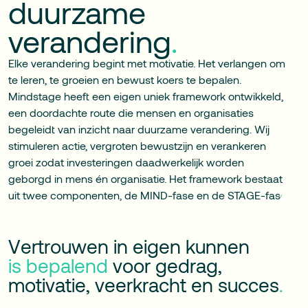
duurzame
verandering
.
Elke verandering begint met motivatie. Het verlangen om
te leren, te groeien en bewust koers te bepalen.
Mindstage heeft een eigen uniek framework ontwikkeld,
een doordachte route die mensen en organisaties
begeleidt van inzicht naar duurzame verandering. Wij
stimuleren actie, vergroten bewustzijn en verankeren
groei zodat investeringen daadwerkelijk worden
geborgd in mens én organisatie. Het framework bestaat
uit twee componenten, de MIND-fase en de STAGE-fase.
V
e
r
t
r
o
u
w
e
n
i
n
e
i
g
e
n
k
u
n
n
e
n
i
s
b
e
p
a
l
e
n
d
v
o
o
r
g
e
d
r
a
g
,
m
o
t
i
v
a
t
i
e
,
v
e
e
r
k
r
a
c
h
t
e
n
s
u
c
c
e
s
.