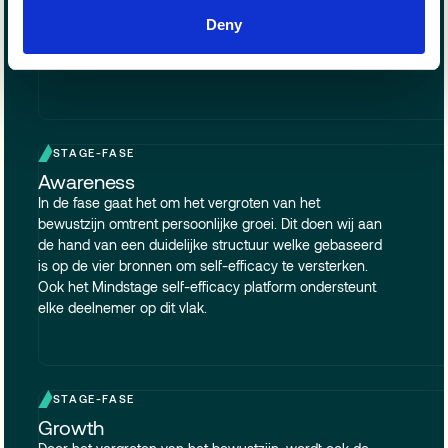
gedrag binnen de gekozen context. Hierbij word
Deny
volledig tegemoet gekomen aan alle voorwaarden om
intrinsieke motivatie te stimuleren.
STAGE-FASE
Awareness
In de fase gaat het om het vergroten van het
bewustzijn omtrent persoonlijke groei. Dit doen wij aan
de hand van een duidelijke structuur welke gebaseerd
is op de vier bronnen om self-efficacy te versterken.
Ook het Mindstage self-efficacy platform ondersteunt
elke deelnemer op dit vlak.
STAGE-FASE
Growth