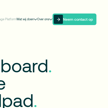
Neem contact op
age Platform
Wat wij doen
Over ons
Neem contact op
board
.
e
lpad
.