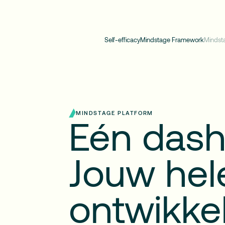
Self-efficacy
Mindstage Framework
Mindst
MINDSTAGE PLATFORM
Eén
dash
Jouw
hel
ontwikke