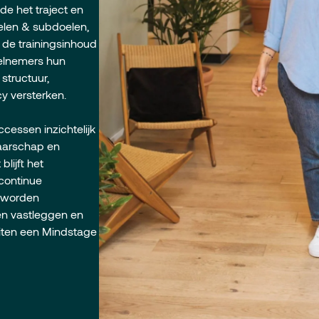
de het traject en
elen & subdoelen,
n de trainingsinhoud
elnemers hun
structuur,
y versterken.
cessen inzichtelijk
naarschap en
blijft het
continue
s worden
en vastleggen en
iten een Mindstage