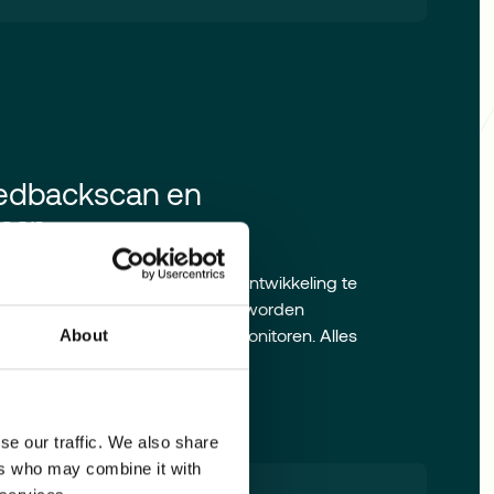
edbackscan en
scan
.
kt gebruik van verschillende
ten om de actuele situatie en ontwikkeling te
ndstage cultuurscan kan breed worden
angrijke cultuurelementen te monitoren. Alles
About
indstage platform.
se our traffic. We also share
ers who may combine it with