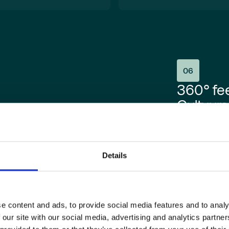
06
360° fe
Cultuur
Mindstage maa
meetinstrumen
meten. De Mi
ingezet om bel
Details
gaat via het M
e content and ads, to provide social media features and to analy
 our site with our social media, advertising and analytics partn