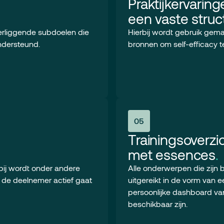
Praktijkervarin
een vaste struc
derliggende subdoelen die
Hierbij wordt gebruik gema
ondersteund.
bronnen om self-efficacy t
05
Trainingsoverzi
met essences
.
rbij wordt onder andere
Alle onderwerpen die zijn
g de deelnemer actief gaat
uitgereikt in de vorm van 
persoonlijke dashboard van
beschikbaar zijn.